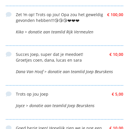
Zet ‘m op! Trots op jou! Opa zou het geweldig
€ 100,00
gevonden hebben!!!😘😘😘❤️❤️❤️
Kika > donatie aan teamlid Rijk Vermeulen
Succes Joep, super dat je meedoet!
€ 10,00
Groetjes coen, dana, lucas en sara
Dana Van Hoof > donatie aan teamlid Joep Beurskens
Trots op jou Joep
€ 5,00
Joyce > donatie aan teamlid Joep Beurskens
Goed bezig Joep! Hopelijk zien we je nog een
€ 10,00