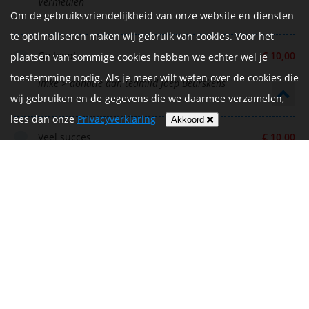
Vermeulen
Om de gebruiksvriendelijkheid van onze website en diensten
te optimaliseren maken wij gebruik van cookies. Voor het
Go Joep!
€ 10,00
plaatsen van sommige cookies hebben we echter wel je
toestemming nodig. Als je meer wilt weten over de cookies die
Imke > donatie aan teamlid Joep Beurskens
wij gebruiken en de gegevens die we daarmee verzamelen,
lees dan onze
Privacyverklaring
Akkoord
Veel succes
€ 10,00
Opa en oma Beurskens > donatie aan teamlid Rijk
Vermeulen
Zet hem op Joep en Rijk! Jullie kunnen dit💪🏻
€ 20,00
👍
Nicoline en Ed