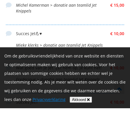
Michel Kamerman > donatie aan teamlid Jet
€ 15,00
Knippels
Succes Jet💪♥️
€ 10,00
Mieke klerks > donatie aan teamlid Jet Knippels
Om de gebruiksvriendelijkheid van onze website en diensten
te optimaliseren maken wij gebruik van cookies. Voor het
Wat goed van je Jet. Zet hem op, je kunt het!
€ 10,00
plaatsen van sommige cookies hebben we echter wel je
Frederique > donatie aan teamlid Jet Knippels
toestemming nodig. Als je meer wilt weten over de cookies die
wij gebruiken en de gegevens die we daarmee verzamelen,
lees dan onze
Privacyverklaring
Akkoord
Succes Jet!!
€ 10,00
Myrelle van Oers > donatie aan teamlid Jet Knippels