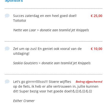
Sponsors
Succes zaterdag en een heel goed doel!
€ 25,00
Toitoitoi
Yvette van Laar > donatie aan teamlid Jet Knippels
Zet um op zus! En geniet ook vooral van de
€ 10,00
uitdaging!
Saskia Goutziers > donatie aan teamlid Jet Knippels
Let's go girrrrrllllsss!!! Stoere wijffies
Bedrag afgeschermd
op de fiets, ik heb er alle vertrouwen in, jullie kunnen
dit! Super bezig voor het goede doel!💪🏻💪🏻💪🏻
Esther Cramer