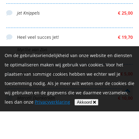
jet Knippels
€ 25,00
Heel veel succes Jet!
€ 19,70
Myrthe van Zon
Om de gebruiksvriendelijkheid van onze website en diensten
te optimaliseren maken wij gebruik van cookies. Voor het
C.E.M. van Bokhoven- Klijn
€ 5,00
plaatsen van sommige cookies hebben we echter wel je
toestemming nodig. Als je meer wilt weten over de cookies die
wij gebruiken en de gegevens die we daarmee verzamelen,
Marcell Duinkerken
€ 10,00
lees dan onze
Privacyverklaring
Akkoord
Nicole duinkerken
€ 9,70