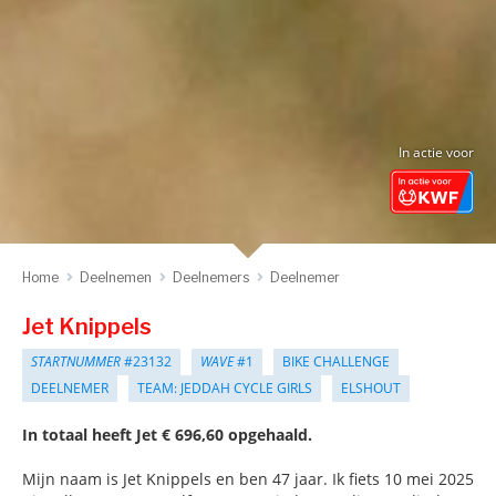
In actie voor
Home
Deelnemen
Deelnemers
Deelnemer
Jet Knippels
STARTNUMMER
#23132
WAVE
#1
BIKE CHALLENGE
DEELNEMER
TEAM: JEDDAH CYCLE GIRLS
ELSHOUT
In totaal heeft Jet € 696,60 opgehaald.
Mijn naam is Jet Knippels en ben 47 jaar. Ik fiets 10 mei 2025