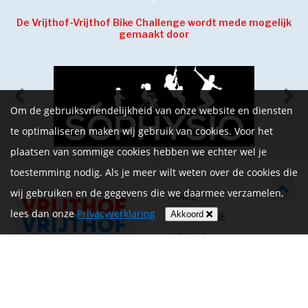
De Vrijthof-Vrijthof Bike Challenge wordt mede mogelijk
gemaakt door
Om de gebruiksvriendelijkheid van onze website en diensten
te optimaliseren maken wij gebruik van cookies. Voor het
plaatsen van sommige cookies hebben we echter wel je
toestemming nodig. Als je meer wilt weten over de cookies die
wij gebruiken en de gegevens die we daarmee verzamelen,
HOME
lees dan onze
Privacyverklaring
Akkoord
INFORMATIE
NIEUWS
CONTACT
MIJN ACCOUNT
PRIVACYVERKLARING