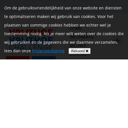
Om de gebruiksvriendelijkheid van onze website en diensten
te optimaliseren maken wij gebruik van cookies. Voor het
plaatsen van sommige cookies hebben we echter wel je
HOME
toestemming nodig. Als je meer wilt weten over de cookies die
INFORMATIE
wij gebruiken en de gegevens die we daarmee verzamelen,
NIEUWS
lees dan onze
Privacyverklaring
Akkoord
CONTACT
MIJN ACCOUNT
PRIVACYVERKLARING
ALGEMENE
VOORWAARDEN EN HET
REGLEMENT
Volg ons op
Betalen