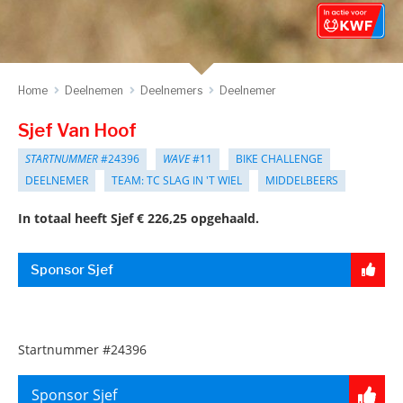
Home
Deelnemen
Deelnemers
Deelnemer
Sjef Van Hoof
STARTNUMMER
#24396
WAVE
#11
BIKE CHALLENGE
DEELNEMER
TEAM: TC SLAG IN 'T WIEL
MIDDELBEERS
In totaal heeft Sjef € 226,25 opgehaald.
Sponsor Sjef
Startnummer
#24396
Sponsor Sjef