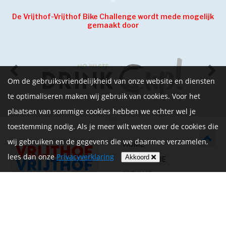
De Vrijthof-Vrijthof Bike Challenge wordt mede mogelijk
gemaakt door
Om de gebruiksvriendelijkheid van onze website en diensten
te optimaliseren maken wij gebruik van cookies. Voor het
plaatsen van sommige cookies hebben we echter wel je
toestemming nodig. Als je meer wilt weten over de cookies die
wij gebruiken en de gegevens die we daarmee verzamelen,
HOME
lees dan onze
Privacyverklaring
Akkoord
INFORMATIE
NIEUWS
CONTACT
MIJN ACCOUNT
PRIVACYVERKLARING