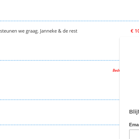
 steunen we graag. Janneke & de rest
€ 1
Bedrag afgesc
€ 1
€ 1