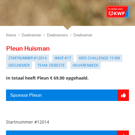
In actie voor
Home
Deelnemen
Deelnemers
Deelnemer
Pleun Huisman
STARTNUMMER
#12014
WAVE
#17
KIDS CHALLENGE 15 KM
DEELNEMER
TEAM: DEBESTE
HILVARENBEEK
In totaal heeft Pleun € 69,00 opgehaald.
Sponsor Pleun
Startnummer
#12014