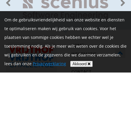
Om de gebruiksvriendelijkheid van onze website en diensten
te optimaliseren maken wij gebruik van cookies. Voor het
plaatsen van sommige cookies hebben we echter wel je
HOME
toestemming nodig. Als je meer wilt weten over de cookies die
INFORMATIE
wij gebruiken en de gegevens die we daarmee verzamelen,
NIEUWS
lees dan onze
Privacyverklaring
Akkoord
CONTACT
MIJN ACCOUNT
PRIVACYVERKLARING
ALGEMENE
VOORWAARDEN EN HET
REGLEMENT
Volg ons op