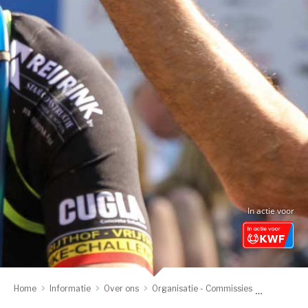
In actie voor
Home
Informatie
Over ons
Organisatie - Commissies
Vergunnin