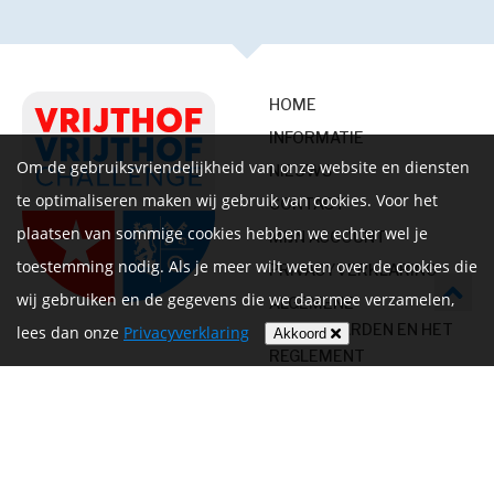
HOME
INFORMATIE
Om de gebruiksvriendelijkheid van onze website en diensten
NIEUWS
te optimaliseren maken wij gebruik van cookies. Voor het
CONTACT
plaatsen van sommige cookies hebben we echter wel je
MIJN ACCOUNT
toestemming nodig. Als je meer wilt weten over de cookies die
PRIVACYVERKLARING
wij gebruiken en de gegevens die we daarmee verzamelen,
ALGEMENE
VOORWAARDEN EN HET
lees dan onze
Privacyverklaring
Akkoord
REGLEMENT
Volg ons op
Betalen