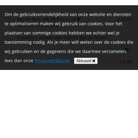
Om de gebruiksvriendelijkheid van onze website en diensten
Succes Bas, ook dit kun jij! 💪🍀
€ 20,00
te optimaliseren maken wij gebruik van cookies. Voor het
Liefs van ons allemaal
plaatsen van sommige cookies hebben we echter wel je
Anoniem > donatie aan teamlid Bas Verhoeven
toestemming nodig. Als je meer wilt weten over de cookies die
wij gebruiken en de gegevens die we daarmee verzamelen,
lees dan onze
Privacyverklaring
Succes!
€ 5,00
Akkoord
Anoniem > donatie aan teamlid Bas Verhoeven
Christel > donatie aan teamlid Bas Verhoeven
€ 10,00
Sponsor En goan