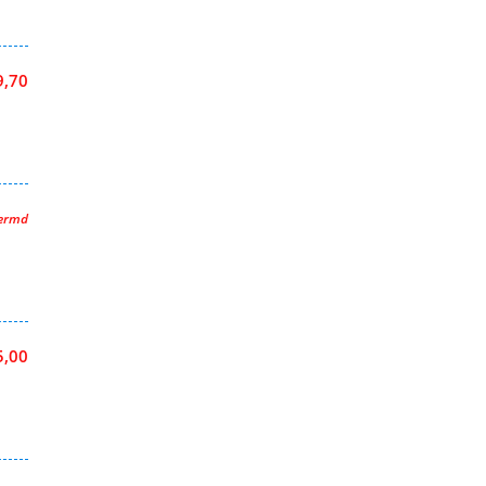
9,70
hermd
5,00