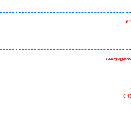
€ 
Bedrag afgesc
€ 1