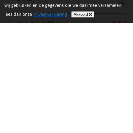
wij gebruiken en de gegevens die we daarmee verzamelen,
lees dan onze
Privacyverklaring
Akkoord
Zet 'm op Arja &Wilma ;-) !
€ 25,00
Pum & Jannie
Hoop op een mooie tocht voor jullie.
€ 10,00
Marian van Esch
Jeanine Aerdts > donatie aan teamlid Wilma
€ 10,00
Vissers
Jeanine Aerdts > donatie aan teamlid Arja van
€ 10,00
den Broek