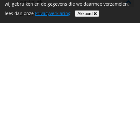
genieten 🚲
wij gebruiken en de gegevens die we daarmee verzamelen,
lees dan onze
Privacyverklaring
Patrice Pompen
Akkoord
Super dat jullie meedoen! Mike, Arjan, Stan en
€ 50,00
Mart heel veel succes!
Myriam Wiercx
Lekker fietsen voor t goede doel. Zet m op!
€ 20,00
Annemieke
succes mannen
€ 10,00
maarten de bruin