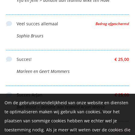
Ylja en Jelle > donatie aan teamlid Mike ten Have
Veel succes allemaal
Bedrag afgeschermd
Sophia Bruurs
Succes!
€ 25,00
Marleen en Geert Mommers
Succes Arjan
€ 25,00
Om de gebruiksvriendelijkheid van onze website en diensten
Biks Wood > donatie aan teamlid Arjan Wiercx
te optimaliseren maken wij gebruik van cookies. Voor het
plaatsen van sommige cookies hebben we echter wel je
toestemming nodig. Als je meer wilt weten over de cookies die
Vergeet niet van de Limburgse vlaai te
€ 25,00