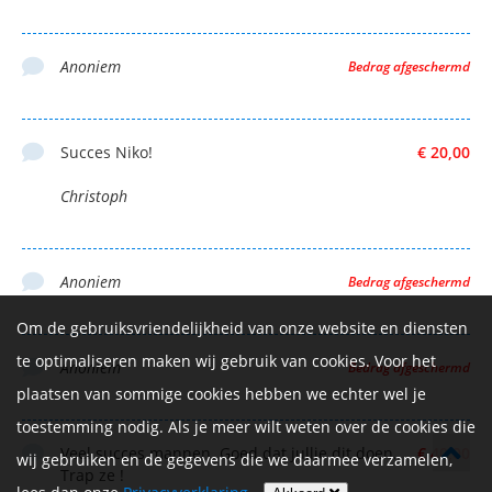
Anoniem
Bedrag afgeschermd
Succes Niko!
€ 20,00
Christoph
Anoniem
Bedrag afgeschermd
Om de gebruiksvriendelijkheid van onze website en diensten
te optimaliseren maken wij gebruik van cookies. Voor het
Anoniem
Bedrag afgeschermd
plaatsen van sommige cookies hebben we echter wel je
toestemming nodig. Als je meer wilt weten over de cookies die
Veel succes mannen. Goed dat jullie dit doen.
€ 40,00
wij gebruiken en de gegevens die we daarmee verzamelen,
Trap ze !