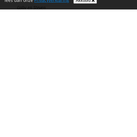
lees dan onze
Privacyverklaring
Akkoord
Gaby en Steven
Heel mooi dat jullie dit doen !
€ 20,00
Veel succes mannen !
Willem oostvogels
Zet hem op!
€ 50,00
Judith & Ken > donatie aan teamlid Twan Van dun
Succes Twan 👌🏼👍🏼👊🏼💪🏼
€ 50,00
Erwin Peters > donatie aan teamlid Twan Van dun