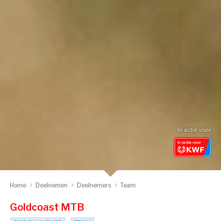
In actie voor
Home
Deelnemen
Deelnemers
Team
Goldcoast MTB