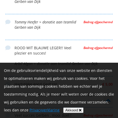
Gerben van Dijk
Tommy Heefer > donatie aan teamlid
Bedrag afgeschermd
Gerben van Dijk
ROOD WIT BLAUWE LEGER!! Veel
Bedrag afgeschermd
plezier en succes!
Arbil Algan > donatie aan teamlid Gerben van Dijk
Om de gebruiksvriendelijkheid van onze website en diensten
te optimaliseren maken wij gebruik van cookies. Voor het
Hartstikke goed Gerben!
€ 5,00
plaatsen van sommige cookies hebben we echter wel je
toestemming nodig. Als je meer wilt weten over de cookies die
Anoniem > donatie aan teamlid Gerben van Dijk
wij gebruiken en de gegevens die we daarmee verzamelen,
lees dan onze
Privacyverklaring
Akkoord
Veel succes Gerben , mooi doel !
Bedrag afgeschermd