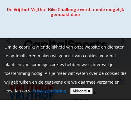
De Vrijthof-Vrijthof Bike Challenge wordt mede mogelijk
gemaakt door
Om de gebruiksvriendelijkheid van onze website en diensten
te optimaliseren maken wij gebruik van cookies. Voor het
plaatsen van sommige cookies hebben we echter wel je
toestemming nodig. Als je meer wilt weten over de cookies die
wij gebruiken en de gegevens die we daarmee verzamelen,
HOME
lees dan onze
Privacyverklaring
Akkoord
INFORMATIE
NIEUWS
CONTACT
MIJN ACCOUNT
PRIVACYVERKLARING