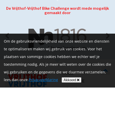
De Vrijthof-Vrijthof Bike Challenge wordt mede mogelijk
gemaakt door
Om de gebruiksvriendelijkheid van onze website en diensten
te optimaliseren maken wij gebruik van cookies. Voor het
plaatsen van sommige cookies hebben we echter wel je
toestemming nodig. Als je meer wilt weten over de cookies die
wij gebruiken en de gegevens die we daarmee verzamelen,
HOME
lees dan onze
Privacyverklaring
Akkoord
INFORMATIE
NIEUWS
CONTACT
MIJN ACCOUNT
PRIVACYVERKLARING