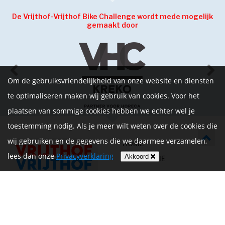
De Vrijthof-Vrijthof Bike Challenge wordt mede mogelijk
gemaakt door
Om de gebruiksvriendelijkheid van onze website en diensten
te optimaliseren maken wij gebruik van cookies. Voor het
plaatsen van sommige cookies hebben we echter wel je
toestemming nodig. Als je meer wilt weten over de cookies die
wij gebruiken en de gegevens die we daarmee verzamelen,
HOME
lees dan onze
Privacyverklaring
Akkoord
INFORMATIE
NIEUWS
CONTACT
MIJN ACCOUNT
PRIVACYVERKLARING