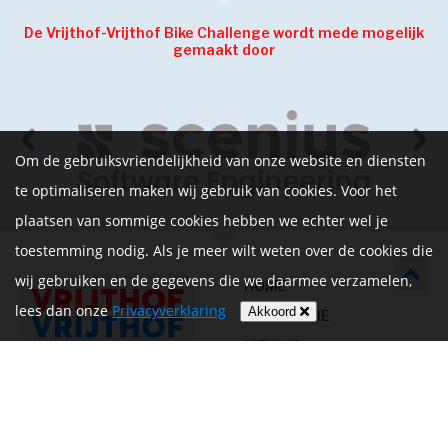
De Vrijthof-Vrijthof Bike Challenge wordt mede mogelijk
gemaakt door
Om de gebruiksvriendelijkheid van onze website en diensten
te optimaliseren maken wij gebruik van cookies. Voor het
plaatsen van sommige cookies hebben we echter wel je
toestemming nodig. Als je meer wilt weten over de cookies die
wij gebruiken en de gegevens die we daarmee verzamelen,
HOME
lees dan onze
Privacyverklaring
Akkoord
INFORMATIE
NIEUWS
CONTACT
MIJN ACCOUNT
PRIVACYVERKLARING