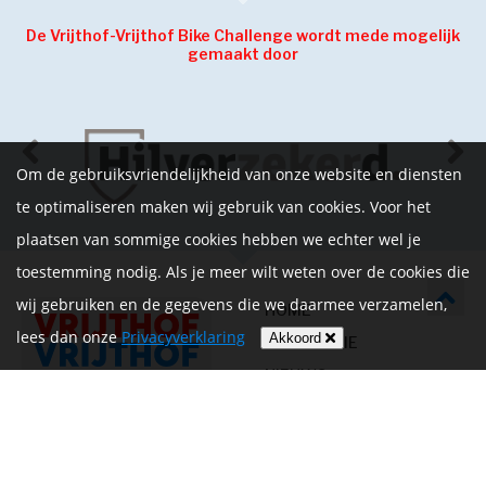
De Vrijthof-Vrijthof Bike Challenge wordt mede mogelijk
gemaakt door
Om de gebruiksvriendelijkheid van onze website en diensten
te optimaliseren maken wij gebruik van cookies. Voor het
plaatsen van sommige cookies hebben we echter wel je
toestemming nodig. Als je meer wilt weten over de cookies die
wij gebruiken en de gegevens die we daarmee verzamelen,
HOME
lees dan onze
Privacyverklaring
Akkoord
INFORMATIE
NIEUWS
CONTACT
MIJN ACCOUNT
PRIVACYVERKLARING