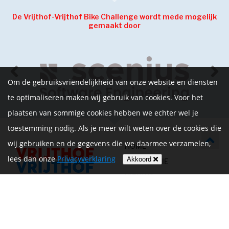
De Vrijthof-Vrijthof Bike Challenge wordt mede mogelijk
gemaakt door
Om de gebruiksvriendelijkheid van onze website en diensten
te optimaliseren maken wij gebruik van cookies. Voor het
plaatsen van sommige cookies hebben we echter wel je
toestemming nodig. Als je meer wilt weten over de cookies die
wij gebruiken en de gegevens die we daarmee verzamelen,
HOME
lees dan onze
Privacyverklaring
Akkoord
INFORMATIE
NIEUWS
CONTACT
MIJN ACCOUNT
PRIVACYVERKLARING