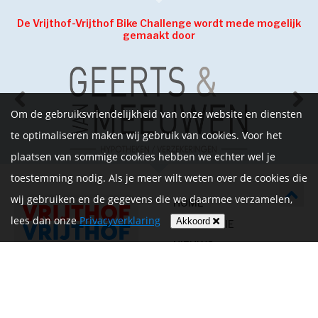
De Vrijthof-Vrijthof Bike Challenge wordt mede mogelijk
gemaakt door
Om de gebruiksvriendelijkheid van onze website en diensten
te optimaliseren maken wij gebruik van cookies. Voor het
plaatsen van sommige cookies hebben we echter wel je
toestemming nodig. Als je meer wilt weten over de cookies die
wij gebruiken en de gegevens die we daarmee verzamelen,
HOME
lees dan onze
Privacyverklaring
Akkoord
INFORMATIE
NIEUWS
CONTACT
MIJN ACCOUNT
PRIVACYVERKLARING