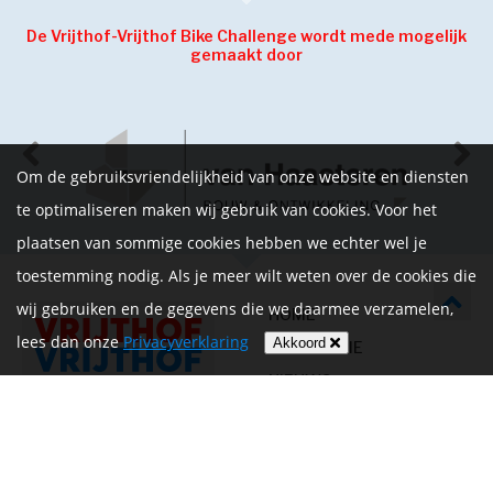
De Vrijthof-Vrijthof Bike Challenge wordt mede mogelijk
gemaakt door
Om de gebruiksvriendelijkheid van onze website en diensten
te optimaliseren maken wij gebruik van cookies. Voor het
plaatsen van sommige cookies hebben we echter wel je
toestemming nodig. Als je meer wilt weten over de cookies die
wij gebruiken en de gegevens die we daarmee verzamelen,
HOME
lees dan onze
Privacyverklaring
Akkoord
INFORMATIE
NIEUWS
CONTACT
MIJN ACCOUNT
PRIVACYVERKLARING