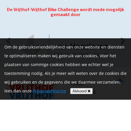
De Vrijthof-Vrijthof Bike Challenge wordt mede mogelijk
gemaakt door
Om de gebruiksvriendelijkheid van onze website en diensten
te optimaliseren maken wij gebruik van cookies. Voor het
plaatsen van sommige cookies hebben we echter wel je
toestemming nodig. Als je meer wilt weten over de cookies die
wij gebruiken en de gegevens die we daarmee verzamelen,
HOME
lees dan onze
Privacyverklaring
Akkoord
INFORMATIE
NIEUWS
CONTACT
MIJN ACCOUNT
PRIVACYVERKLARING