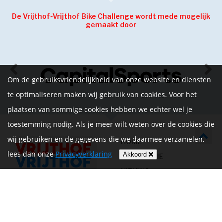
De Vrijthof-Vrijthof Bike Challenge wordt mede mogelijk
gemaakt door
Om de gebruiksvriendelijkheid van onze website en diensten
te optimaliseren maken wij gebruik van cookies. Voor het
plaatsen van sommige cookies hebben we echter wel je
toestemming nodig. Als je meer wilt weten over de cookies die
wij gebruiken en de gegevens die we daarmee verzamelen,
HOME
lees dan onze
Privacyverklaring
Akkoord
INFORMATIE
NIEUWS
CONTACT
MIJN ACCOUNT
PRIVACYVERKLARING