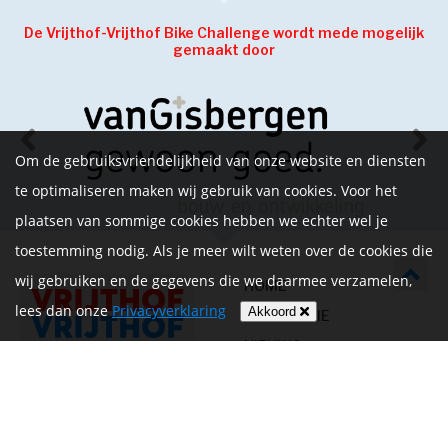
De Vrijthof-Vrijthof Bike Challenge wordt mede mogelijk
gemaakt door
Om de gebruiksvriendelijkheid van onze website en diensten
te optimaliseren maken wij gebruik van cookies. Voor het
plaatsen van sommige cookies hebben we echter wel je
toestemming nodig. Als je meer wilt weten over de cookies die
wij gebruiken en de gegevens die we daarmee verzamelen,
HOME
lees dan onze
Privacyverklaring
Akkoord
INFORMATIE
NIEUWS
CONTACT
MIJN ACCOUNT
PRIVACYVERKLARING