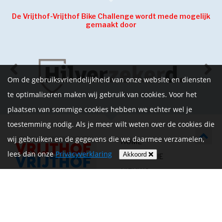
De Vrijthof-Vrijthof Bike Challenge wordt mede mogelijk
gemaakt door
Om de gebruiksvriendelijkheid van onze website en diensten
te optimaliseren maken wij gebruik van cookies. Voor het
plaatsen van sommige cookies hebben we echter wel je
toestemming nodig. Als je meer wilt weten over de cookies die
wij gebruiken en de gegevens die we daarmee verzamelen,
HOME
lees dan onze
Privacyverklaring
Akkoord
INFORMATIE
NIEUWS
CONTACT
MIJN ACCOUNT
PRIVACYVERKLARING