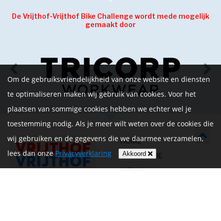
De Vrijthof-Vrijthof Bike Challenge wordt mede mogelijk
gemaakt door
Om de gebruiksvriendelijkheid van onze website en diensten
te optimaliseren maken wij gebruik van cookies. Voor het
plaatsen van sommige cookies hebben we echter wel je
toestemming nodig. Als je meer wilt weten over de cookies die
wij gebruiken en de gegevens die we daarmee verzamelen,
HOME
lees dan onze
Privacyverklaring
Akkoord
INFORMATIE
NIEUWS
CONTACT
MIJN ACCOUNT
PRIVACYVERKLARING