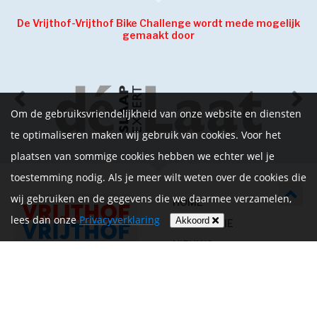
De Vrijthof-Vrijthof Bike Challenge wordt mede mogelijk
gemaakt door
Om de gebruiksvriendelijkheid van onze website en diensten
te optimaliseren maken wij gebruik van cookies. Voor het
plaatsen van sommige cookies hebben we echter wel je
toestemming nodig. Als je meer wilt weten over de cookies die
wij gebruiken en de gegevens die we daarmee verzamelen,
HOME
lees dan onze
Privacyverklaring
Akkoord
INFORMATIE
NIEUWS
CONTACT
MIJN ACCOUNT
PRIVACYVERKLARING