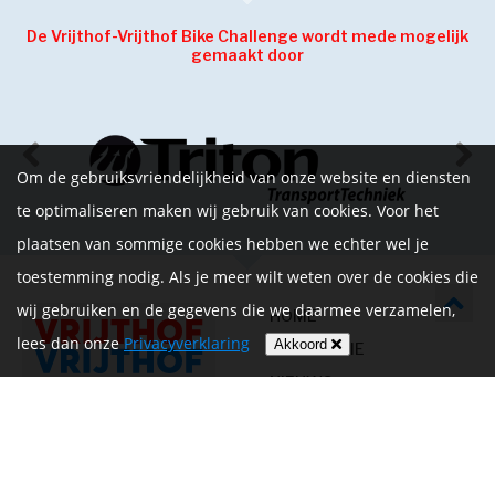
De Vrijthof-Vrijthof Bike Challenge wordt mede mogelijk
gemaakt door
Om de gebruiksvriendelijkheid van onze website en diensten
te optimaliseren maken wij gebruik van cookies. Voor het
plaatsen van sommige cookies hebben we echter wel je
toestemming nodig. Als je meer wilt weten over de cookies die
wij gebruiken en de gegevens die we daarmee verzamelen,
HOME
lees dan onze
Privacyverklaring
Akkoord
INFORMATIE
NIEUWS
CONTACT
MIJN ACCOUNT
PRIVACYVERKLARING