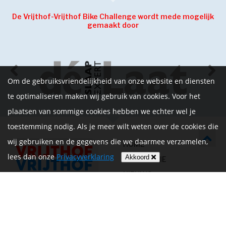
De Vrijthof-Vrijthof Bike Challenge wordt mede mogelijk
gemaakt door
Om de gebruiksvriendelijkheid van onze website en diensten
te optimaliseren maken wij gebruik van cookies. Voor het
plaatsen van sommige cookies hebben we echter wel je
toestemming nodig. Als je meer wilt weten over de cookies die
wij gebruiken en de gegevens die we daarmee verzamelen,
HOME
lees dan onze
Privacyverklaring
Akkoord
INFORMATIE
NIEUWS
CONTACT
MIJN ACCOUNT
PRIVACYVERKLARING