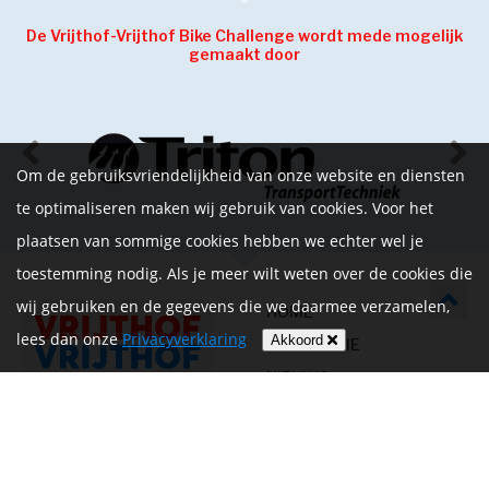
De Vrijthof-Vrijthof Bike Challenge wordt mede mogelijk
gemaakt door
Om de gebruiksvriendelijkheid van onze website en diensten
te optimaliseren maken wij gebruik van cookies. Voor het
plaatsen van sommige cookies hebben we echter wel je
toestemming nodig. Als je meer wilt weten over de cookies die
wij gebruiken en de gegevens die we daarmee verzamelen,
HOME
lees dan onze
Privacyverklaring
Akkoord
INFORMATIE
NIEUWS
CONTACT
MIJN ACCOUNT
PRIVACYVERKLARING