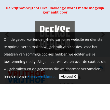
De Vrijthof-Vrijthof Bike Challenge wordt mede mogelijk
gemaakt door
Om de gebruiksvriendelijkheid van onze website en diensten
te optimaliseren maken wij gebruik van cookies. Voor het
plaatsen van sommige cookies hebben we echter wel je
toestemming nodig. Als je meer wilt weten over de cookies die
wij gebruiken en de gegevens die we daarmee verzamelen,
HOME
lees dan onze
Privacyverklaring
Akkoord
INFORMATIE
NIEUWS
CONTACT
MIJN ACCOUNT
PRIVACYVERKLARING