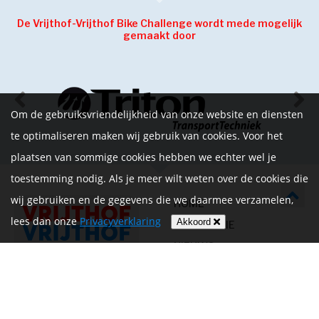
De Vrijthof-Vrijthof Bike Challenge wordt mede mogelijk
gemaakt door
Om de gebruiksvriendelijkheid van onze website en diensten
te optimaliseren maken wij gebruik van cookies. Voor het
plaatsen van sommige cookies hebben we echter wel je
toestemming nodig. Als je meer wilt weten over de cookies die
wij gebruiken en de gegevens die we daarmee verzamelen,
HOME
lees dan onze
Privacyverklaring
Akkoord
INFORMATIE
NIEUWS
CONTACT
MIJN ACCOUNT
PRIVACYVERKLARING