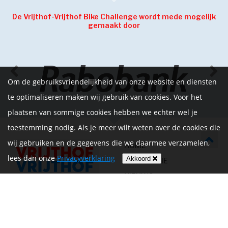
De Vrijthof-Vrijthof Bike Challenge wordt mede mogelijk
gemaakt door
Om de gebruiksvriendelijkheid van onze website en diensten
te optimaliseren maken wij gebruik van cookies. Voor het
plaatsen van sommige cookies hebben we echter wel je
toestemming nodig. Als je meer wilt weten over de cookies die
wij gebruiken en de gegevens die we daarmee verzamelen,
HOME
lees dan onze
Privacyverklaring
Akkoord
INFORMATIE
NIEUWS
CONTACT
MIJN ACCOUNT
PRIVACYVERKLARING