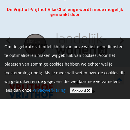
De Vrijthof-Vrijthof Bike Challenge wordt mede mogelijk
gemaakt door
Om de gebruiksvriendelijkheid van onze website en diensten
te optimaliseren maken wij gebruik van cookies. Voor het
plaatsen van sommige cookies hebben we echter wel je
toestemming nodig. Als je meer wilt weten over de cookies die
wij gebruiken en de gegevens die we daarmee verzamelen,
HOME
lees dan onze
Privacyverklaring
Akkoord
INFORMATIE
NIEUWS
CONTACT
MIJN ACCOUNT
PRIVACYVERKLARING