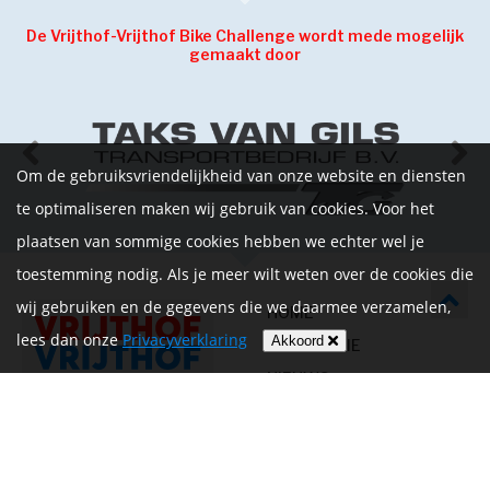
De Vrijthof-Vrijthof Bike Challenge wordt mede mogelijk
gemaakt door
Om de gebruiksvriendelijkheid van onze website en diensten
te optimaliseren maken wij gebruik van cookies. Voor het
plaatsen van sommige cookies hebben we echter wel je
toestemming nodig. Als je meer wilt weten over de cookies die
wij gebruiken en de gegevens die we daarmee verzamelen,
HOME
lees dan onze
Privacyverklaring
Akkoord
INFORMATIE
NIEUWS
CONTACT
MIJN ACCOUNT
PRIVACYVERKLARING