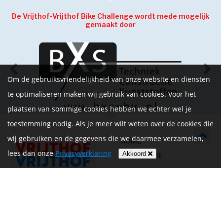
De Vrijthof-Vrijthof Bike Challenge wordt mede mogelijk
gemaakt door
Om de gebruiksvriendelijkheid van onze website en diensten
te optimaliseren maken wij gebruik van cookies. Voor het
plaatsen van sommige cookies hebben we echter wel je
toestemming nodig. Als je meer wilt weten over de cookies die
wij gebruiken en de gegevens die we daarmee verzamelen,
HOME
lees dan onze
Privacyverklaring
Akkoord
INFORMATIE
NIEUWS
CONTACT
MIJN ACCOUNT
PRIVACYVERKLARING