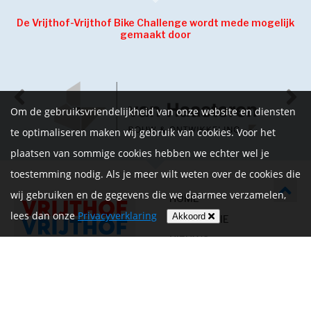
De Vrijthof-Vrijthof Bike Challenge wordt mede mogelijk
gemaakt door
Om de gebruiksvriendelijkheid van onze website en diensten
te optimaliseren maken wij gebruik van cookies. Voor het
plaatsen van sommige cookies hebben we echter wel je
toestemming nodig. Als je meer wilt weten over de cookies die
wij gebruiken en de gegevens die we daarmee verzamelen,
HOME
lees dan onze
Privacyverklaring
Akkoord
INFORMATIE
NIEUWS
CONTACT
MIJN ACCOUNT
PRIVACYVERKLARING