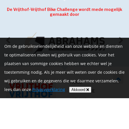
De Vrijthof-Vrijthof Bike Challenge wordt mede mogelijk
gemaakt door
Om de gebruiksvriendelijkheid van onze website en diensten
te optimaliseren maken wij gebruik van cookies. Voor het
plaatsen van sommige cookies hebben we echter wel je
toestemming nodig. Als je meer wilt weten over de cookies die
wij gebruiken en de gegevens die we daarmee verzamelen,
HOME
lees dan onze
Privacyverklaring
Akkoord
INFORMATIE
NIEUWS
CONTACT
MIJN ACCOUNT
PRIVACYVERKLARING