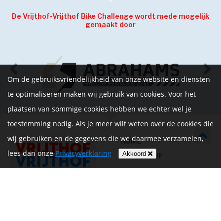
De Vrijthof-Vrijthof Bike Challenge wordt mede mogelijk
gemaakt door
Om de gebruiksvriendelijkheid van onze website en diensten
te optimaliseren maken wij gebruik van cookies. Voor het
plaatsen van sommige cookies hebben we echter wel je
toestemming nodig. Als je meer wilt weten over de cookies die
wij gebruiken en de gegevens die we daarmee verzamelen,
HOME
lees dan onze
Privacyverklaring
Akkoord
INFORMATIE
NIEUWS
CONTACT
MIJN ACCOUNT
PRIVACYVERKLARING