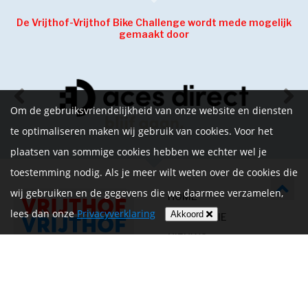
De Vrijthof-Vrijthof Bike Challenge wordt mede mogelijk
gemaakt door
Om de gebruiksvriendelijkheid van onze website en diensten
te optimaliseren maken wij gebruik van cookies. Voor het
plaatsen van sommige cookies hebben we echter wel je
toestemming nodig. Als je meer wilt weten over de cookies die
wij gebruiken en de gegevens die we daarmee verzamelen,
HOME
lees dan onze
Privacyverklaring
Akkoord
INFORMATIE
NIEUWS
CONTACT
MIJN ACCOUNT
PRIVACYVERKLARING