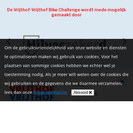
De Vrijthof-Vrijthof Bike Challenge wordt mede mogelijk
gemaakt door
Om de gebruiksvriendelijkheid van onze website en diensten
te optimaliseren maken wij gebruik van cookies. Voor het
plaatsen van sommige cookies hebben we echter wel je
toestemming nodig. Als je meer wilt weten over de cookies die
wij gebruiken en de gegevens die we daarmee verzamelen,
HOME
lees dan onze
Privacyverklaring
Akkoord
INFORMATIE
NIEUWS
CONTACT
MIJN ACCOUNT
PRIVACYVERKLARING