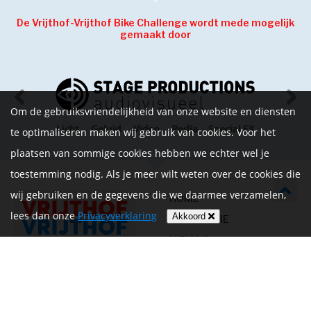
De Vrijthof-Vrijthof Bike Challenge wordt mede mogelijk
gemaakt door
Om de gebruiksvriendelijkheid van onze website en diensten
te optimaliseren maken wij gebruik van cookies. Voor het
plaatsen van sommige cookies hebben we echter wel je
toestemming nodig. Als je meer wilt weten over de cookies die
wij gebruiken en de gegevens die we daarmee verzamelen,
HOME
lees dan onze
Privacyverklaring
Akkoord
INFORMATIE
NIEUWS
CONTACT
MIJN ACCOUNT
PRIVACYVERKLARING