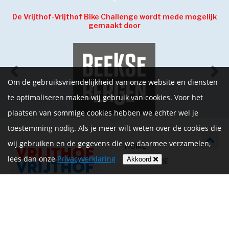
De Vrijthof-Vrijthof Bike Challenge wordt mede mogelijk
gemaakt door
Om de gebruiksvriendelijkheid van onze website en diensten
te optimaliseren maken wij gebruik van cookies. Voor het
plaatsen van sommige cookies hebben we echter wel je
toestemming nodig. Als je meer wilt weten over de cookies die
wij gebruiken en de gegevens die we daarmee verzamelen,
HOME
lees dan onze
Privacyverklaring
Akkoord
INFORMATIE
NIEUWS
CONTACT
MIJN ACCOUNT
PRIVACYVERKLARING