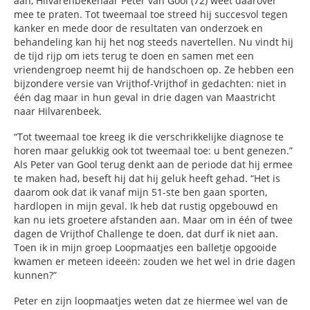
aan, Hilvarenbekenaar Peter van Gool (72) weet daarover
mee te praten. Tot tweemaal toe streed hij succesvol tegen
kanker en mede door de resultaten van onderzoek en
behandeling kan hij het nog steeds navertellen. Nu vindt hij
de tijd rijp om iets terug te doen en samen met een
vriendengroep neemt hij de handschoen op. Ze hebben een
bijzondere versie van Vrijthof-Vrijthof in gedachten: niet in
één dag maar in hun geval in drie dagen van Maastricht
naar Hilvarenbeek.
“Tot tweemaal toe kreeg ik die verschrikkelijke diagnose te
horen maar gelukkig ook tot tweemaal toe: u bent genezen.”
Als Peter van Gool terug denkt aan de periode dat hij ermee
te maken had, beseft hij dat hij geluk heeft gehad. “Het is
daarom ook dat ik vanaf mijn 51-ste ben gaan sporten,
hardlopen in mijn geval. Ik heb dat rustig opgebouwd en
kan nu iets groetere afstanden aan. Maar om in één of twee
dagen de Vrijthof Challenge te doen, dat durf ik niet aan.
Toen ik in mijn groep Loopmaatjes een balletje opgooide
kwamen er meteen ideeën: zouden we het wel in drie dagen
kunnen?”
Peter en zijn loopmaatjes weten dat ze hiermee wel van de