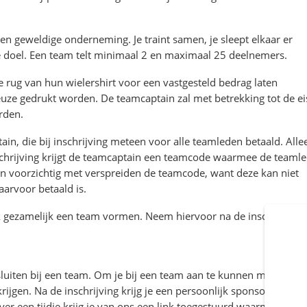
een geweldige onderneming. Je traint samen, je sleept elkaar er
e doel. Een team telt minimaal 2 en maximaal 25 deelnemers.
rug van hun wielershirt voor een vastgesteld bedrag laten
euze gedrukt worden. De teamcaptain zal met betrekking tot de e
rden.
, die bij inschrijving meteen voor alle teamleden betaald. Alle
schrijving krijgt de teamcaptain een teamcode waarmee de teaml
en voorzichtig met verspreiden de teamcode, want deze kan niet
aarvoor betaald is.
 gezamelijk een team vormen. Neem hiervoor na de inschrijving
nsluiten bij een team. Om je bij een team aan te kunnen melden, h
ijgen. Na de inschrijving krijg je een persoonlijk sponsorpagina,
 een tijdje krijg je van ons een link toegestuurd waarmee je je