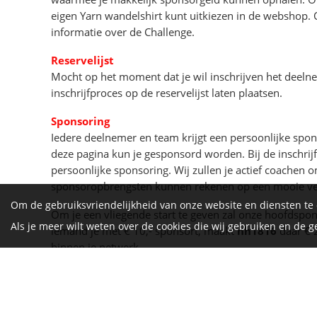
eigen Yarn wandelshirt kunt uitkiezen in de webshop. 
informatie over de Challenge.
Reservelijst
Mocht op het moment dat je wil inschrijven het deeln
inschrijfproces op de reservelijst laten plaatsen.
Sponsoring
Iedere deelnemer en team krijgt een persoonlijke spon
deze pagina kun je gesponsord worden. Bij de inschrijf
persoonlijke sponsoring. Wij zullen je actief coachen
sponsoropbrengsten kunnen rekenen op een mooie ve
Om de gebruiksvriendelijkheid van onze website en diensten te
Om je een vliegende start te geven zal onze hoofdspo
Als je meer wilt weten over de cookies die wij gebruiken en de
iemand je met € 10,- sponsort, maakt
nh1816
daar € 
binnen je netwerk.
Algemene voorwaarden en reglement
Om in te kunnen schrijven moet je akkoord gaan met 
op
deze pagina
inzien.