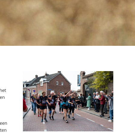
het
den
 een
hten