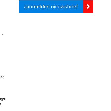
aanmelden nieuwsbrief
uik
aar
ege
t