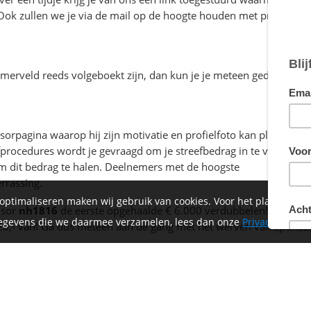
Ook zullen we je via de mail op de hoogte houden met praktische
emerveld reeds volgeboekt zijn, dan kun je je meteen gedurende 
sorpagina waarop hij zijn motivatie en profielfoto kan plaatsen. 
procedures wordt je gevraagd om je streefbedrag in te vullen voo
 om dit bedrag te halen. Deelnemers met de hoogste
rrassing.
 optimaliseren maken wij gebruik van cookies. Voor het plaatsen 
nsor
nh1816
de eerste opgehaalde € 6.000 verdubbelen! Dus als
 gegevens die we daarmee verzamelen, lees dan onze
Privacyverklar
20,- van! Ga dus meteen aan de gang met het werven van sponso
de algemene voorwaarden en het reglement. Je kunt deze nu al