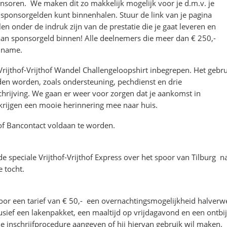
onsoren. We maken dit zo makkelijk mogelijk voor je d.m.v. je
sponsorgelden kunt binnenhalen. Stuur de link van je pagina
len onder de indruk zijn van de prestatie die je gaat leveren en
 aan sponsorgeld binnen! Alle deelnemers die meer dan € 250,-
elname.
 Vrijthof-Vrijthof Wandel Challengeloopshirt inbegrepen. Het gebr
oden worden, zoals ondersteuning, pechdienst en drie
schrijving. We gaan er weer voor zorgen dat je aankomst in
 krijgen een mooie herinnering mee naar huis.
L of Bancontact voldaan te worden.
 de speciale Vrijthof-Vrijthof Express over het spoor van Tilburg n
 tocht.
or een tarief van € 50,- een overnachtingsmogelijkheid halverw
lusief een lakenpakket, een maaltijd op vrijdagavond en een ontbij
e inschrijfprocedure aangeven of hij hiervan gebruik wil maken.