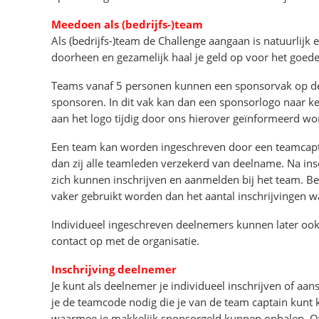
Meedoen als (bedrijfs-)team
Als (bedrijfs-)team de Challenge aangaan is natuurlijk 
doorheen en gezamelijk haal je geld op voor het goed
Teams vanaf 5 personen kunnen een sponsorvak op de 
sponsoren. In dit vak kan dan een sponsorlogo naar k
aan het logo tijdig door ons hierover geïnformeerd wo
Een team kan worden ingeschreven door een teamcaptain
dan zij alle teamleden verzekerd van deelname. Na in
zich kunnen inschrijven en aanmelden bij het team. B
vaker gebruikt worden dan het aantal inschrijvingen w
Individueel ingeschreven deelnemers kunnen later ook
contact op met de organisatie.
Inschrijving deelnemer
Je kunt als deelnemer je individueel inschrijven of aa
je de teamcode nodig die je van de team captain kunt kr
waarmee je makkelijk sponsorgeld kunnen ophalen. Over