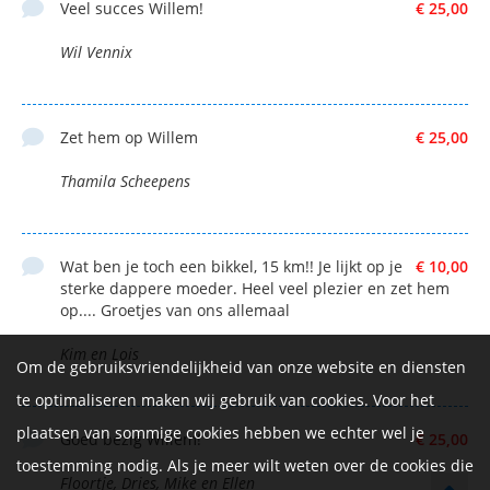
Veel succes Willem!
€ 25,00
Wil Vennix
Zet hem op Willem
€ 25,00
Thamila Scheepens
Wat ben je toch een bikkel, 15 km!! Je lijkt op je
€ 10,00
sterke dappere moeder. Heel veel plezier en zet hem
op.... Groetjes van ons allemaal
Kim en Lois
Om de gebruiksvriendelijkheid van onze website en diensten
te optimaliseren maken wij gebruik van cookies. Voor het
plaatsen van sommige cookies hebben we echter wel je
Goed bezig Willem!
€ 25,00
toestemming nodig. Als je meer wilt weten over de cookies die
Floortje, Dries, Mike en Ellen