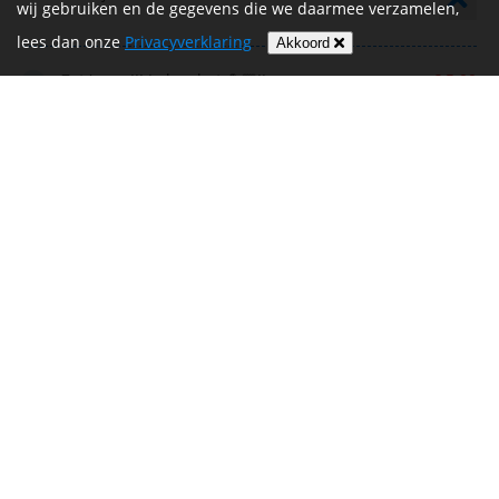
wij gebruiken en de gegevens die we daarmee verzamelen,
lees dan onze
Privacyverklaring
Akkoord
Zet 'm op!!! Je kan het 💪🏼!!
€ 5,00
Kobus
🚲 ze !!!!!
€ 10,00
Yvette Gimbrere
Veel succes Willem
€ 10,00
Faat Driessen
Go for it Willem! heel veel succes .
€ 10,00