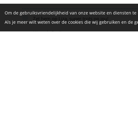
Om de gebruiksvriendelijkheid van onze website en diensten te
Zet hem op Liza, super trots op jou!
Als je meer wilt weten over de cookies die wij gebruiken en de
Wout de Bruijn
De Vrijth