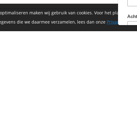
 optimaliseren maken wij gebruik van cookies. Voor het plaatsen 
€ 2
 gegevens die we daarmee verzamelen, lees dan onze
Privacyverklar
of-Vrijthof Bike Challenge wordt mede mogelijk ge