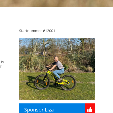
Startnummer
#12001
 is
F.
Sponsor Liza