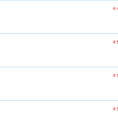
€ 
€ 
€ 
€ 