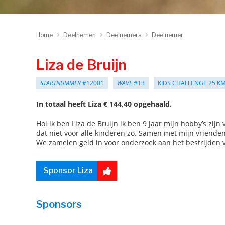
Home
Deelnemen
Deelnemers
Deelnemer
Liza de Bruijn
STARTNUMMER
#12001
WAVE
#13
KIDS CHALLENGE 25 K
In totaal heeft Liza € 144,40 opgehaald.
Hoi ik ben Liza de Bruijn ik ben 9 jaar mijn hobby’s zij
dat niet voor alle kinderen zo. Samen met mijn vriende
We zamelen geld in voor onderzoek aan het bestrijden v
Sponsor Liza
Sponsors