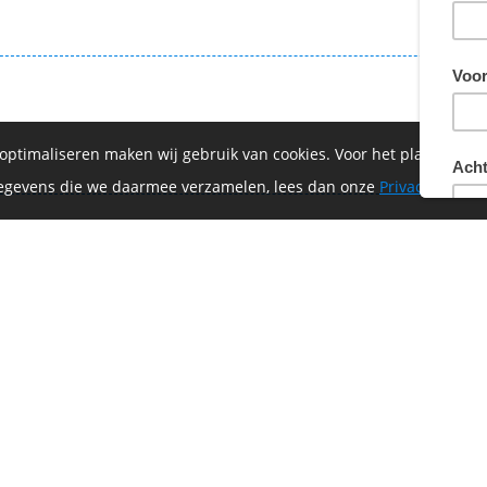
€ 1
 optimaliseren maken wij gebruik van cookies. Voor het plaatsen 
 gegevens die we daarmee verzamelen, lees dan onze
Privacyverklar
€ 1
of-Vrijthof Bike Challenge wordt mede mogelijk ge