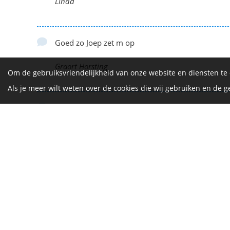
Linda
Goed zo Joep zet m op
Graort Horsting
Om de gebruiksvriendelijkheid van onze website en diensten te
Als je meer wilt weten over de cookies die wij gebruiken en de
Zet hem op Joep 💪 gr uit de Pompenmaker
Marieke Schilders
De Vrijth