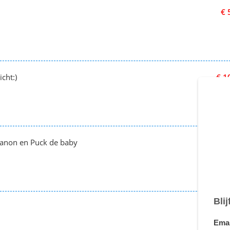
€ 
cht:)
€ 1
manon en Puck de baby
€ 
€ 2